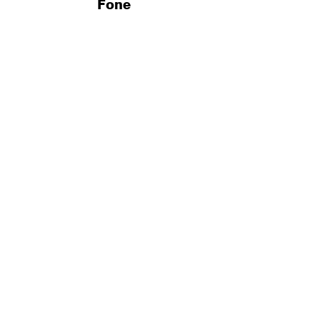
Fone
(16) 3262-2218 ou (16) 3263-8000
Horário de Visitação
Todos os dias: 24h