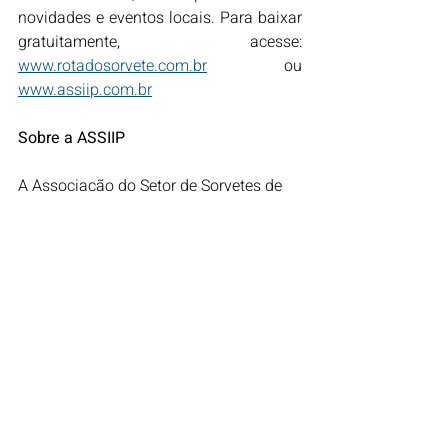
novidades e eventos locais. Para baixar 
gratuitamente, acesse: 
www.rotadosorvete.com.br
 ou 
www.assiip.com.br
Sobre a ASSIIP
A Associação do Setor de Sorvetes de 
Itápolis e Interior Paulista é a entidade 
responsável pela criação e organização 
da Rota do Sorvete. Atua no 
fortalecimento do setor, apoio aos 
empreendedores locais e promoção do 
turismo regional por meio da 
valorização da cultura sorveteira.